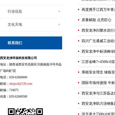
再度携手江西万年青水
行业信息
+
质量赋能 点亮匠心
文化天地
+
西安龙净闪耀水泥行
四川广元通威工业硅
联系我们
西安龙净中标清峰绿
西安龙净环保科技有限公司
江苏金峰7×4500t/
地址：陕西省西安市高新区沣惠南路20号华晶
广场B座7层
厚植安全理念 锤炼
电话：029-62669600
国际市场传捷报 中
邮箱：
xkepcol@126.com
邮编：710075
西安龙净与江苏磊达
传真：029-62669500
西安龙净助力涟钢集
河北承大7500t/d