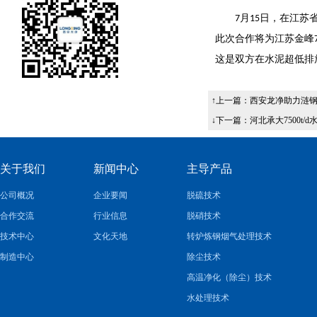
月
日，在江苏
7
15
此次合作将为江苏金峰
这是双方在水泥超低排
↑上一篇：
西安龙净助力涟钢
↓下一篇：
河北承大7500t
关于我们
新闻中心
主导产品
公司概况
企业要闻
脱硫技术
合作交流
行业信息
脱硝技术
技术中心
文化天地
转炉炼钢烟气处理技术
制造中心
除尘技术
高温净化（除尘）技术
水处理技术