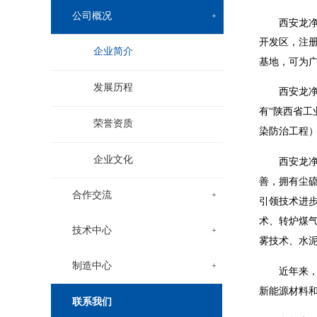
公司概况
+
西安龙净
开发区，注册
企业简介
基地，可为
发展历程
西安龙
有“陕西省工业
荣誉资质
染防治工程
企业文化
西安龙
善，拥有尘
合作交流
+
引领技术进
术、转炉煤气
技术中心
+
雾技术、水
制造中心
+
近年来
新能源材料和
联系我们