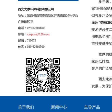
多年来，
家“环境保护
西安龙净环保科技有限公司
地址：陕西省西安市高新区沣惠南路20号华晶
烟气多污染物
广场B座7层
应用”荣获2
电话：029-62669600
技术进步奖二
邮箱：
xkepcol@126.com
用电除尘器”
邮编：710075
市科技进步奖
传真：029-62669500
雄厚的
家超低排放
客户的广泛
西安龙
发展，为保
关于我们
新闻中心
主导产品