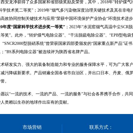
西安龙净获得了众多国家和省部级奖励及荣誉，其中，2018年“转炉煤气
科学技术奖二等奖”；2019年“烟气多污染物深度治理关键技术及其在非电行
高效协同控制关键技术与应用”荣获中国环境保护产业协会“环境技术进步
020年度“国家科学技术进步奖一等奖”
；2023年“水泥窑烟气高温中尘SCR
等奖”。此外，“转炉煤气电除尘器”、“干法脱硫电除尘器”、“EPB型电
、“SNCR2000型脱硝系统”曾荣获国家四部委颁发的“国家重点新产品”证
；“BS系列电除尘器”被连续评为陕西省名牌产品。
技术研发实力、强大的装备制造能力和专业的服务保障水平，可为广大客
、减污降碳新要求。产品销遍全国各省市自治区，并出口日本、丹麦、俄罗
赞誉。
净愿以“一流的技术、一流的产品、一流的服务”与社会各界携手合作，共
护人类赖以生存的地球作出应有的贡献。
市场营销
联系方式：