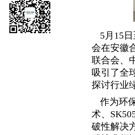
5
月
15
日
会在安徽
联合会、
吸引了全
探讨行业
作为环
术、
SK50
破性解决